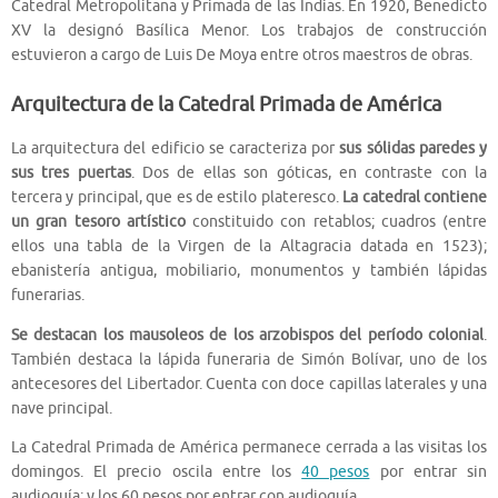
Catedral Metropolitana y Primada de las Indias. En 1920, Benedicto
XV la designó Basílica Menor. Los trabajos de construcción
estuvieron a cargo de Luis De Moya entre otros maestros de obras.
Arquitectura de la Catedral Primada de América
La arquitectura del edificio se caracteriza por
sus sólidas paredes y
sus tres puertas
. Dos de ellas son góticas, en contraste con la
tercera y principal, que es de estilo plateresco.
La catedral contiene
un gran tesoro artístico
constituido con retablos; cuadros (entre
ellos una tabla de la Virgen de la Altagracia datada en 1523);
ebanistería antigua, mobiliario, monumentos y también lápidas
funerarias.
Se destacan los mausoleos de los arzobispos del período colonial
.
También destaca la lápida funeraria de Simón Bolívar, uno de los
antecesores del Libertador. Cuenta con doce capillas laterales y una
nave principal.
La Catedral Primada de América permanece cerrada a las visitas los
domingos. El precio oscila entre los
40 pesos
por entrar sin
audioguía; y los 60 pesos por entrar con audioguía.