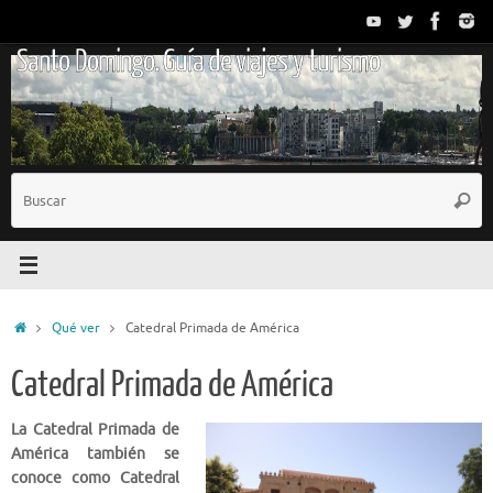
Saltar
al
Santo Domingo. Guía de viajes y turismo
contenido
B
Busc
p
Inicio
Qué ver
Catedral Primada de América
Catedral Primada de América
La Catedral Primada de
América también se
conoce
como Catedral