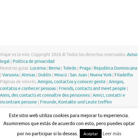
Viajar es lo mío. Copyright 2026 © Todos los derechos reservados.
Aviso
legal
|
Política de privacidad
Nuestras guías:
Lucerna
|
Berna
|
Toledo
|
Praga
|
Republica Dominicana
|
Varsovia
|
Atenas
|
Dublín
|
Moscú
|
San Juan
|
Nueva York
|
Filadelfia
Páginas de interés:
Amigos, contactos y conocer gente
|
Amigos,
contatos e conhecer pessoas
|
Friends, contacts and meet people
|
Amis, des contacts et connaître des personnes
|
Amici, contatti e
incontrare persone
|
Freunde, Kontakte und Leute treffen
Este sitio web utiliza cookies para mejorar tu experiencia.
Asumiremos que estás de acuerdo con esto, pero puedes optar
por no participar si lo deseas.
Leer más
Aceptar
Funciona con
Tempera
&
WordPress.