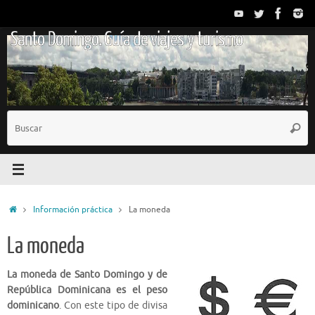
Saltar
al
Santo Domingo. Guía de viajes y turismo
contenido
B
Busc
p
Inicio
Información práctica
La moneda
La moneda
La moneda de Santo Domingo y de
República Dominicana es el peso
dominicano
. Con este tipo de divisa