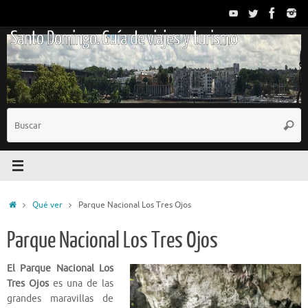
Saltar
al
Santo Domingo. Guía de viajes y turismo
contenido
B
Busc
p
Inicio
Qué ver
Parque Nacional Los Tres Ojos
Parque Nacional Los Tres Ojos
El Parque Nacional Los
Tres Ojos
es una de las
grandes maravillas de