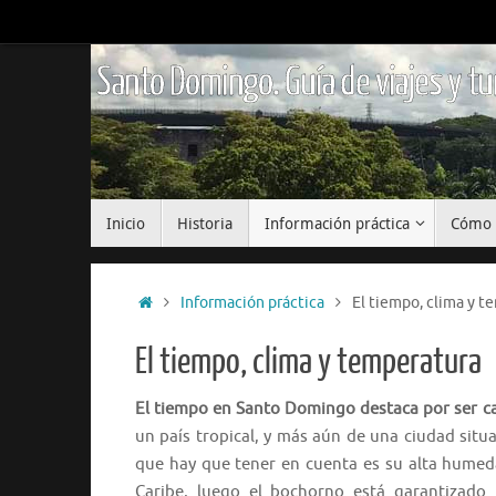
Saltar
al
contenido
Santo Domingo. Guía de viajes y t
Saltar
Inicio
Historia
Información práctica
Cómo 
al
contenido
Inicio
Información práctica
El tiempo, clima y t
El tiempo, clima y temperatura
El tiempo en Santo Domingo destaca por ser c
un país tropical, y más aún de una ciudad situa
que hay que tener en cuenta es su alta hume
Caribe, luego el bochorno está garantizado.