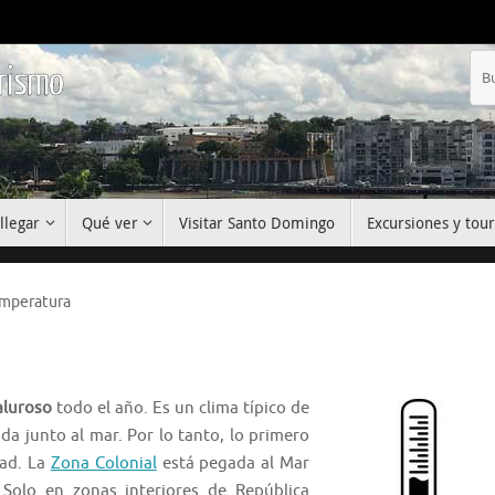
urismo
llegar
Qué ver
Visitar Santo Domingo
Excursiones y tour
emperatura
aluroso
todo el año. Es un clima típico de
da junto al mar. Por lo tanto, lo primero
dad. La
Zona Colonial
está pegada al Mar
 Solo en zonas interiores de República