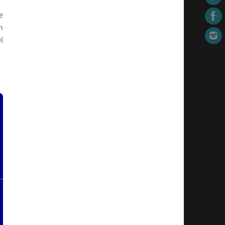
e
n
l