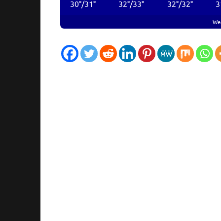
30
°
/
31
°
32
°
/
33
°
32
°
/
32
°
3
We