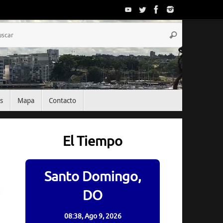
Búsqueda
Buscar
para:
s
Mapa
Contacto
El Tiempo
Santo Domingo,
DO
08:38,
Ago 9, 2026