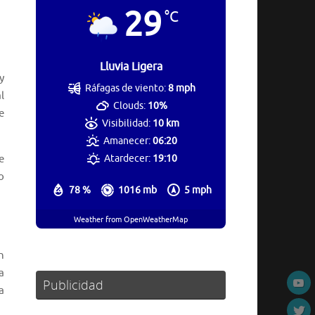
29
°C
Lluvia Ligera
y
Ráfagas de viento:
8 mph
l
Clouds:
10%
e
Visibilidad:
10 km
Amanecer:
06:20
e
Atardecer:
19:10
o
78 %
1016 mb
5 mph
Weather from OpenWeatherMap
n
a
Publicidad
a