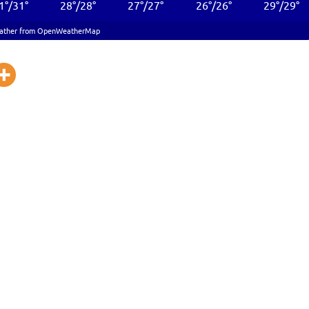
1
°
/
31
°
28
°
/
28
°
27
°
/
27
°
26
°
/
26
°
29
°
/
29
°
ather from OpenWeatherMap