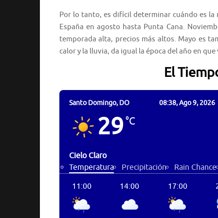
Por lo tanto, es difícil determinar cuándo es 
España en agosto hasta Punta Cana. Noviembr
temporada alta, precios más altos. Mayo es tam
calor y la lluvia, da igual la época del año en qu
El Tiemp
Santo Domingo, DO
08:38,
Ago 9, 2026
29
°C
Cielo Claro
Temperatura
Precipitación
Rain Chance
11:00
14:00
17:00