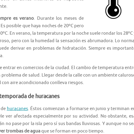
nte.
empre es verano
. Durante los meses de
 Es posible que haya noches de 20ºC pero
 30ºC. En verano, la temperatura por la noche suele rondar los 28ºC 
luroso, pero con la humedad la sensación es abrumadora. Lo norma
uede derivar en problemas de hidratación. Siempre es important
a.
e entrar en comercios de la ciudad. El cambio de temperatura entr
n problema de salud. Llegar desde la calle con un ambiente caluros
 con aire acondicionado conlleva riesgos.
 temporada de huracanes
a de
huracanes
. Éstos comienzan a formarse en junio y terminan e
e ver afectada especialmente por su actividad. No obstante, es
án no pase por la isla pero sí sus bandas lluviosas. Y aunque no se
l ver trombas de agua
que se forman en poco tiempo.