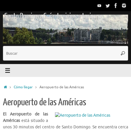
Saltar
al
Santo Domingo. Guía de viajes y turismo
contenido
B
Busc
p
Inicio
Cómo llegar
Aeropuerto de las Américas
Aeropuerto de las Américas
El Aeropuerto de las
Américas
está situado a
unos 30 minutos del centro de Santo Domingo. Se encuentra cerca