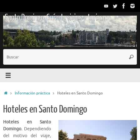
Saltar
al
Santo Domingo. Guía de viajes y turismo
contenido
B
Busc
p
Inicio
Información práctica
Hoteles en Santo Domingo
Hoteles en Santo Domingo
Hoteles en Santo
Domingo.
Dependiendo
del motivo del viaje,