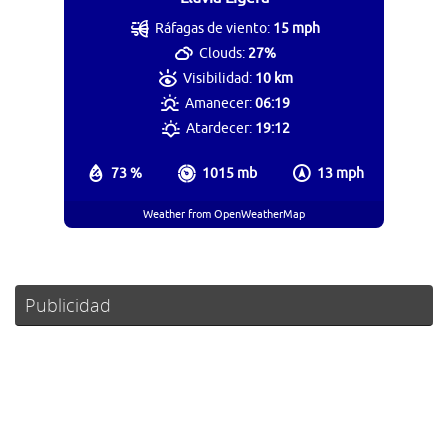
Ráfagas de viento:
15 mph
Clouds:
27%
Visibilidad:
10 km
Amanecer:
06:19
Atardecer:
19:12
73 %
1015 mb
13 mph
Weather from OpenWeatherMap
Publicidad